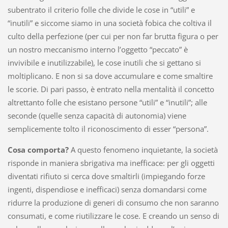
subentrato il criterio folle che divide le cose in “utili” e
“inutili” e siccome siamo in una società fobica che coltiva il
culto della perfezione (per cui per non far brutta figura o per
un nostro meccanismo interno l’oggetto “peccato” è
invivibile e inutilizzabile), le cose inutili che si gettano si
moltiplicano. E non si sa dove accumulare e come smaltire
le scorie. Di pari passo, è entrato nella mentalità il concetto
altrettanto folle che esistano persone “utili” e “inutili”; alle
seconde (quelle senza capacità di autonomia) viene
semplicemente tolto il riconoscimento di esser “persona”.
Cosa comporta?
A questo fenomeno inquietante, la società
risponde in maniera sbrigativa ma inefficace: per gli oggetti
diventati rifiuto si cerca dove smaltirli (impiegando forze
ingenti, dispendiose e inefficaci) senza domandarsi come
ridurre la produzione di generi di consumo che non saranno
consumati, e come riutilizzare le cose. E creando un senso di