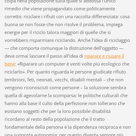
colpa nella popolazione sulla quale si addossa l’unico
rimedio che viene propagandato come politicamente
corretto: riciclare i rifiuti con una raccolta differenziata: cosa
buona se non fosse che non risolve il problema, impiega
energie per il riciclo talora maggiori di quelle che si
vorrebbero risparmiare riciclando. Anche l’idea di riciclaggio
— che comporta comunque la distruzione dell’oggetto —
deve ormai lasciare il passo all’idea di
riparare e riusare il
bene
: «Riparare un computer è venti volte più ecologico che
riciclarlo». Per quanto riguarda le persone giudicate rifiuto
(embrioni, feti, neonati, vecchi, disabili mentali – che non
vengono riconosciuti come persone – la soluzione sembra
quella di agevolarne la scomparsa: le politiche culturali che
hanno alla base il culto della perfezione non tollerano che
esistano soggetti che per la loro possibile disabilità
ricordano al resto della popolazione che il tratto
fondamentale della persona è la dipendenza reciproca e non
una supposta autonomia; per questo diventa sempre più